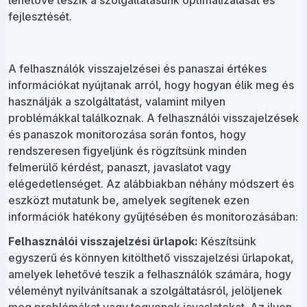
lehetővé teszik a szolgáltatásunk optimalizálását és
fejlesztését.
A felhasználók visszajelzései és panaszai értékes
információkat nyújtanak arról, hogy hogyan élik meg és
használják a szolgáltatást, valamint milyen
problémákkal találkoznak. A felhasználói visszajelzések
és panaszok monitorozása során fontos, hogy
rendszeresen figyeljünk és rögzítsünk minden
felmerülő kérdést, panaszt, javaslatot vagy
elégedetlenséget. Az alábbiakban néhány módszert és
eszközt mutatunk be, amelyek segítenek ezen
információk hatékony gyűjtésében és monitorozásában:
Felhasználói visszajelzési űrlapok:
Készítsünk
egyszerű és könnyen kitölthető visszajelzési űrlapokat,
amelyek lehetővé teszik a felhasználók számára, hogy
véleményt nyilvánítsanak a szolgáltatásról, jelöljenek