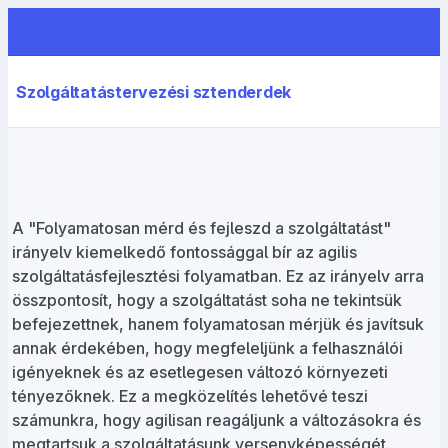
Szolgáltatástervezési sztenderdek
A "Folyamatosan mérd és fejleszd a szolgáltatást"
irányelv kiemelkedő fontossággal bír az agilis
szolgáltatásfejlesztési folyamatban. Ez az irányelv arra
összpontosít, hogy a szolgáltatást soha ne tekintsük
befejezettnek, hanem folyamatosan mérjük és javítsuk
annak érdekében, hogy megfeleljünk a felhasználói
igényeknek és az esetlegesen változó környezeti
tényezőknek. Ez a megközelítés lehetővé teszi
számunkra, hogy agilisan reagáljunk a változásokra és
megtartsuk a szolgáltatásunk versenyképességét.