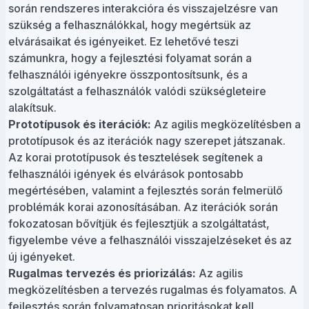
során rendszeres interakcióra és visszajelzésre van
szükség a felhasználókkal, hogy megértsük az
elvárásaikat és igényeiket. Ez lehetővé teszi
számunkra, hogy a fejlesztési folyamat során a
felhasználói igényekre összpontosítsunk, és a
szolgáltatást a felhasználók valódi szükségleteire
alakítsuk.
Prototípusok és iterációk:
Az agilis megközelítésben a
prototípusok és az iterációk nagy szerepet játszanak.
Az korai prototípusok és tesztelések segítenek a
felhasználói igények és elvárások pontosabb
megértésében, valamint a fejlesztés során felmerülő
problémák korai azonosításában. Az iterációk során
fokozatosan bővítjük és fejlesztjük a szolgáltatást,
figyelembe véve a felhasználói visszajelzéseket és az
új igényeket.
Rugalmas tervezés és priorizálás:
Az agilis
megközelítésben a tervezés rugalmas és folyamatos. A
fejlesztés során folyamatosan prioritásokat kell