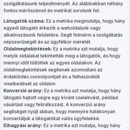
szolgáltatásunk teljesítményét. Az alábbiakban néhány
fontos mérőszámot és metrikát sorolunk fel:
Látogatók száma:
Ez a metrika megmutatja, hogy hány
egyedi látogató érkezik a weboldalunk vagy
alkalmazásunk felületére. Segít felmérni a szolgáltatás
népszerűségét és az ügyfélkör méretét.
Oldalmegtekintések:
Ez a metrika azt mutatja, hogy
melyik oldalakat tekintették meg a látogatók, és hogy
mennyi időt töltöttek az egyes oldalakon. Az
oldalmegtekintések segítenek azonosítani az
érdeklődés csomópontjait és a felhasználók
viselkedését az oldalon.
Konverzió arány:
Ez a metrika azt mutatja, hogy hány
látogató hajtott végre egy kívánt cselekvést, például
vásárlást vagy feliratkozást. A konverzió arány
segítséget nyújt abban, hogy mennyire hatékonyan
konvertáljuk a látogatókat valós ügyfelekké.
Elhagyási arány:
Ez a metrika azt mutatja, hogy hány