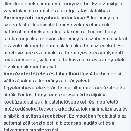
illeszkedjenek a meglévő környezetbe. Ez biztosítja a
zavartalan működést és a szolgáltatás stabilitását.
Kormányzati irányelvek betartása:
A kormányzati
szervek által kibocsátott irányelvek és előírások
hatással lehetnek a szolgáltatásunkra. Fontos, hogy
tájékozódjunk a releváns kormányzati szabályozásokról
és azoknak megfelelően alakítsuk a fejlesztéseket. Ez
lehetővé teszi számunkra a törvényes és szabályozott
tevékenységet, valamint a felhasználók és az ügyfelek
bizalmának megtartását.
Kockázatértékelés és hibaelhárítás:
A technológiai
változások és a kormányzati irányelvek
figyelembevétele során felmerülhetnek kockázatok és
hibák. Fontos, hogy rendszeresen értékeljük a
kockázatokat és a hibalehetőségeket, és megfelelő
intézkedéseket tegyünk a kockázatok minimalizálása és
a hibák kijavítása érdekében. Ez magában foglalhatja az
automatizált tesztelést, a biztonsági auditokat és a
folyamatos monitorozást.