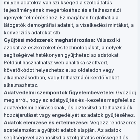
milyen adatokra van szükséged a szolgáltatás
teljesítményének megértéséhez és a felhasználói
igények felméréséhez. Ez magában foglalhatja a
látogatók demográfiai adatait, a viselkedési mintákat, a
konverziós adatokat stb.
Gyűjtési módszerek meghatározása:
Válaszd ki
azokat az eszközöket és technológiákat, amelyek
segítségével hatékonyan gyűjtheted az adatokat.
Például használhatsz web analitika szoftvert,
követőkódot helyezhetsz el az oldaladon vagy
alkalmazásodban, vagy felhasználói kérdőíveket
alkalmazhatsz.
Adatvédelmi szempontok figyelembevétele:
Győződj
meg arról, hogy az adatgyűjtés és -kezelés megfelel az
adatvédelmi előírásoknak, és biztosítsd a felhasználók
hozzájárulását vagy engedélyét az adatok gyűjtéséhez.
Adatok elemzése és értelmezése:
Végezz rendszeres
adatelemzést a gyűjtött adatok alapján. Az adatok
segítségével azonosítsd a szolgáltatás erősségeit és