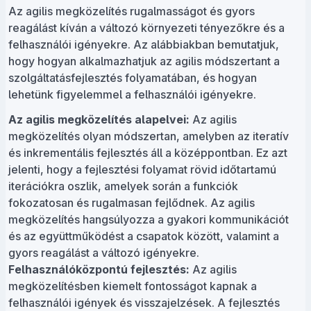
Az agilis megközelítés rugalmasságot és gyors
reagálást kíván a változó környezeti tényezőkre és a
felhasználói igényekre. Az alábbiakban bemutatjuk,
hogy hogyan alkalmazhatjuk az agilis módszertant a
szolgáltatásfejlesztés folyamatában, és hogyan
lehetünk figyelemmel a felhasználói igényekre.
Az agilis megközelítés alapelvei:
Az agilis
megközelítés olyan módszertan, amelyben az iteratív
és inkrementális fejlesztés áll a középpontban. Ez azt
jelenti, hogy a fejlesztési folyamat rövid időtartamú
iterációkra oszlik, amelyek során a funkciók
fokozatosan és rugalmasan fejlődnek. Az agilis
megközelítés hangsúlyozza a gyakori kommunikációt
és az együttműködést a csapatok között, valamint a
gyors reagálást a változó igényekre.
Felhasználóközpontú fejlesztés:
Az agilis
megközelítésben kiemelt fontosságot kapnak a
felhasználói igények és visszajelzések. A fejlesztés