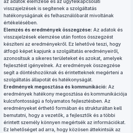
az adatok elemzése és az ügyfélkapcsolati
visszajelzések is segítenek a szolgáltatás
hatékonyságának és felhasználóbarát mivoltának
értékelésében.
Elemzés és eredmények összegzése:
Az adatok és
visszajelzések elemzése után fontos összegzést
készíteni az eredményekről. Ez lehetővé teszi, hogy
átfogó képet kapjunk a szolgáltatás eredményeiről,
azonosítsuk a sikeres területeket és azokat, amelyek
fejlesztést igényelnek. Az eredmények összegzése
segít a döntéshozóknak és érintetteknek megérteni a
szolgáltatás állapotát és hatékonyságát.
Eredmények megosztása és kommunikáció:
Az
eredmények hatékony megosztása és kommunikációja
kulcsfontosságú a folyamatos fejlesztésben. Az
eredményeket érthető formában és strukturáltan kell
bemutatni, hogy a vezetők, a fejlesztők és a többi
érintett személy könnyen megértsék az információkat.
Ez lehetőséget ad arra, hogy közösen áttekintsük az