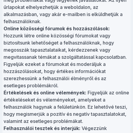
meg problémákat vagy tegyenek javaslatokat. Az ilyen
űrlapokat elhelyezhetjük a weboldalon, az
alkalmazásban, vagy akár e-mailben is elküldhetjük a
felhasználóknak.
Online közösségi fórumok és hozzászólások:
Hozzunk létre online közösségi fórumokat vagy
biztosítsunk lehetőséget a felhasználóknak, hogy
megosszák tapasztalataikat, kérdezzenek vagy
megvitassanak témákat a szolgáltatással kapcsolatban.
Figyeljük ezeket a fórumokat és moderáljuk a
hozzászólásokat, hogy értékes információkat
szerezhessünk a felhasználói élményről és az
esetleges problémákról.
Értékelések és online vélemények:
Figyeljük az online
értékeléseket és véleményeket, amelyeket a
felhasználók hagynak a felületünkön. Ez lehetővé teszi,
hogy megismerjük a pozitív és negatív tapasztalatokat,
valamint az esetleges problémákat.
Felhasználói tesztek és interjúk:
Végezzünk