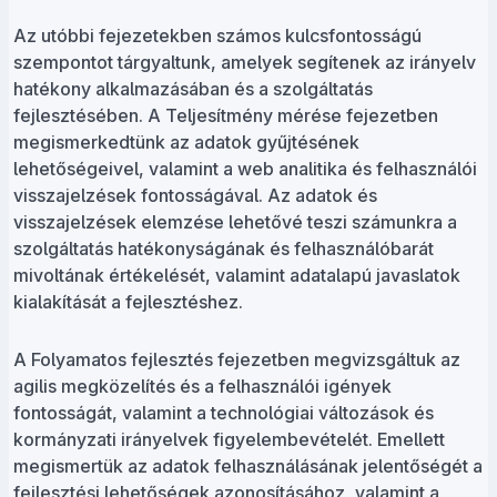
Az utóbbi fejezetekben számos kulcsfontosságú
szempontot tárgyaltunk, amelyek segítenek az irányelv
hatékony alkalmazásában és a szolgáltatás
fejlesztésében. A Teljesítmény mérése fejezetben
megismerkedtünk az adatok gyűjtésének
lehetőségeivel, valamint a web analitika és felhasználói
visszajelzések fontosságával. Az adatok és
visszajelzések elemzése lehetővé teszi számunkra a
szolgáltatás hatékonyságának és felhasználóbarát
mivoltának értékelését, valamint adatalapú javaslatok
kialakítását a fejlesztéshez.
A Folyamatos fejlesztés fejezetben megvizsgáltuk az
agilis megközelítés és a felhasználói igények
fontosságát, valamint a technológiai változások és
kormányzati irányelvek figyelembevételét. Emellett
megismertük az adatok felhasználásának jelentőségét a
fejlesztési lehetőségek azonosításához, valamint a