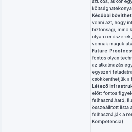
szűkös, akkor egy 
költséghatékonya
Későbbi bővíthe
venni azt, hogy i
biztonsági, mind 
olyan rendszerek, 
vonnak maguk utá
Future-Proofnes
fontos olyan techn
az alkalmazás egy 
egyszeri feladatr
csökkenthetjük a 
Létező infrastru
előtt fontos figy
felhasználható, i
összeállított list
felhasználják a r
Kompetencia)