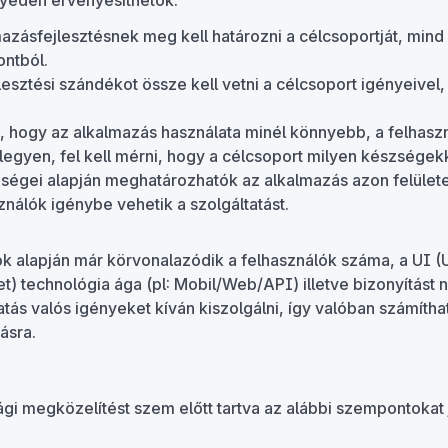
edén érvényesíthetők:
azásfejlesztésnek meg kell határozni a célcsoportját, mind k
ontból.
esztési szándékot össze kell vetni a célcsoport igényeivel, 
 hogy az alkalmazás használata minél könnyebb, a felhasz
legyen, fel kell mérni, hogy a célcsoport milyen készségek
ségei alapján meghatározhatók az alkalmazás azon felület
ználók igénybe vehetik a szolgáltatást.
k alapján már körvonalazódik a felhasználók száma, a UI (U
et) technológia ága (pl: Mobil/Web/API) illetve bizonyítást 
atás valós igényeket kíván kiszolgálni, így valóban számítha
tásra.
gi megközelítést szem előtt tartva az alábbi szempontokat 