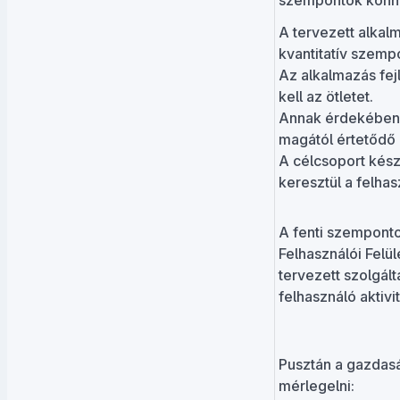
szempontok könny
A tervezett alkalm
kvantitatív szemp
Az alkalmazás fejl
kell az ötletet.
Annak érdekében,
magától értetődő 
A célcsoport kész
keresztül a felhas
A fenti szemponto
Felhasználói Felül
tervezett szolgált
felhasználó aktivi
Pusztán a gazdasá
mérlegelni: