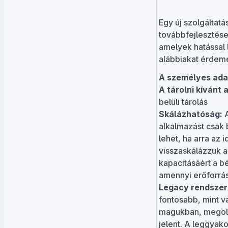
Egy új szolgáltat
továbbfejlesztése
amelyek hatással 
alábbiakat érdem
A személyes ada
A tárolni kívánt
belüli tárolás
Skálázhatóság:
A
alkalmazást csak 
lehet, ha arra az
visszaskálázzuk a
kapacitásáért a b
amennyi erőforrás
Legacy rendszere
fontosabb, mint v
magukban, megoldá
jelent. A leggyako