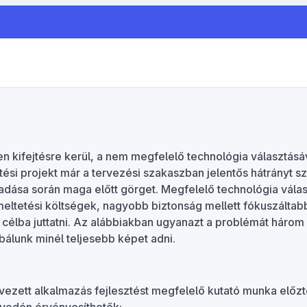
n kifejtésre kerül, a nem megfelelő technológia választásáv
tési projekt már a tervezési szakaszban jelentős hátrányt 
ladása során maga előtt görget. Megfelelő technológia vála
ltetési költségek, nagyobb biztonság mellett fókuszáltabb
t célba juttatni. Az alábbiakban ugyanazt a problémát három 
álunk minél teljesebb képet adni.
ezett alkalmazás fejlesztést megfelelő kutató munka előzt