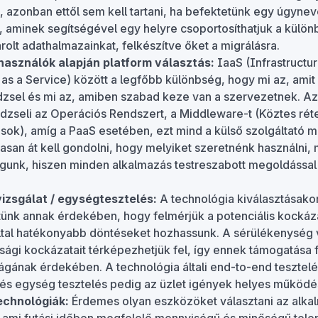
, azonban ettől sem kell tartani, ha befektetünk egy úgynev
, aminek segítségével egy helyre csoportosíthatjuk a külö
rolt adathalmazainkat, felkészítve őket a migrálásra.
lhasználók alapján platform választás:
IaaS (Infrastructur
 as a Service) között a legfőbb különbség, hogy mi az, amit 
dzsel és mi az, amiben szabad keze van a szervezetnek. A
zseli az Operációs Rendszert, a Middleware-t (Köztes rét
ások), amíg a PaaS esetében, ezt mind a külső szolgáltató 
san át kell gondolni, hogy melyiket szeretnénk használni, 
gunk, hiszen minden alkalmazás testreszabott megoldással 
izsgálat / egységtesztelés:
A technológia kiválasztásako
tünk annak érdekében, hogy felmérjük a potenciális kockáz
tal hatékonyabb döntéseket hozhassunk. A sérülékenység v
sági kockázatait térképezhetjük fel, így ennek támogatása 
ágának érdekében. A technológia általi end-to-end tesztel
) és egység tesztelés pedig az üzlet igények helyes működés
echnológiák:
Érdemes olyan eszközöket választani az alka