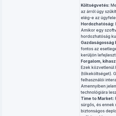
Költségvetés:
Mek
az árról úgy szűk
elég-e az ügyfele
Hordozhatóság:
Amikor egy szoftv
hordozhatóság kul
Gazdaságosság k
fontos az esetleg
kerüljön lefejlesz
Forgalom, kihasz
Ezek közvetlenül 
(tőkeköltséget). G
felhasználói inte
Amennyiben jelent
technológiára les
Time to Market:
F
sürgős, és ennek 
biztonságos depl