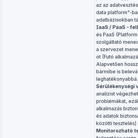
az az adatvesztés
data platform"-ba
adatbázisokban tá
IaaS / PaaS - fe
és PaaS (Platform
szolgáltató mene
a szervezet mened
ot (Futó alkalmaz
Alapvetően hossza
bármibe is belevá
leghatékonyabbá.
Sérülékenységi v
analízist végezhe
problémákat, ezál
alkalmazás bizton
és adatok biztons
közötti tesztelés
Monitorozható t