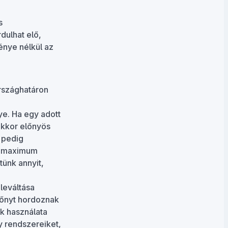
s
dulhat elő,
énye nélkül az
országhatáron
ye. Ha egy adott
akkor előnyös
n pedig
ás maximum
tünk annyit,
leváltása
lőnyt hordoznak
k használata
cy rendszereiket,