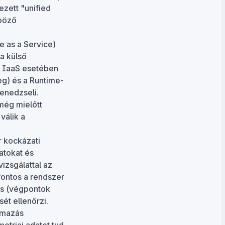
ezett "unified
nböző
e as a Service)
a külső
z IaaS esetében
eg) és a Runtime-
menedzseli.
még mielőtt
válik a
r kockázati
atokat és
izsgálattal az
fontos a rendszer
és (végpontok
ét ellenőrzi.
lmazás