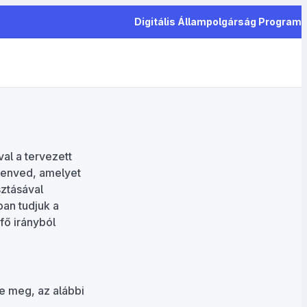
Digitális Állampolgárság Program
al a tervezett
szenved, amelyet
sztásával
an tudjuk a
fő irányból
e meg, az alábbi