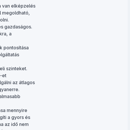
a van elképzelés
ól megoldható,
lni.
 és gazdaságos.
kra, a
k pontosítása
lgáltatás
li szinteket.
-et
lgálni az átlagos
gyanerre.
galmasabb
ása mennyire
íti a gyors és
ha az idő nem