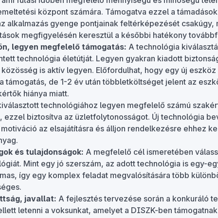
, ami futási időben megfelelő mennyiségű és minőségű telem
zemeltetési központ számára. Támogatva ezzel a támadások
az alkalmazás gyenge pontjainak feltérképezését csakúgy, 
vitások megfigyelésén keresztül a későbbi hatékony továbbfe
ön, legyen megfelelő támogatás:
A technológia kiválaszt
tett technológia életútját. Legyen gyakran kiadott biztonság
ó közösség is aktív legyen. Előfordulhat, hogy egy új eszköz
a támogatás, de 1-2 év után többletköltséget jelent az eszk
értők hiánya miatt.
iválasztott technológiához legyen megfelelő számú szakér
 ezzel biztosítva az üzletfolytonosságot. Új technológia b
motiváció az elsajátításra és álljon rendelkezésre ehhez k
nyag.
gok és tulajdonságok:
A megfelelő cél ismeretében válass
ógiát. Mint egy jó szerszám, az adott technológia is egy-eg
mas, így egy komplex feladat megvalósítására több különb
séges.
ság, javallat:
A fejlesztés tervezése során a konkuráló t
lett letenni a voksunkat, amelyet a DISZK-ben támogatnak,