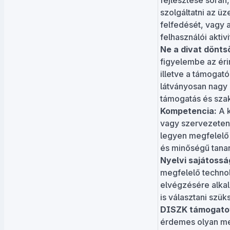
fejlesztése során
szolgáltatni az ü
felfedését, vagy 
felhasználói akti
Ne a divat dönts
figyelembe az érin
illetve a támogat
látványosan nagy 
támogatás és szak
Kompetencia:
A k
vagy szervezeten,
legyen megfelelő 
és minőségű tana
Nyelvi sajátossá
megfelelő technol
elvégzésére alkal
is választani szük
DISZK támogatott
érdemes olyan mel