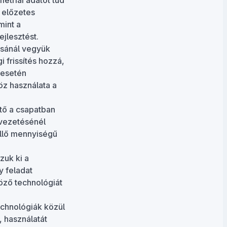
etriai adatot tud
 előzetes
mint a
jlesztést.
ásánál vegyük
i frissítés hozzá,
 esetén
öz használata a
tő a csapatban
evezetésénél
ellő mennyiségű
zuk ki a
y feladat
öző technológiát
echnológiák közül
 használatát