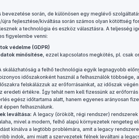
ás bevezetése során, de különösen egy meglévő szolgáltatá
/újra fejlesztése/kiváltása során számos olyan kötöttség for
lesznek a technológia és eszköz választásra. A teljesség ig
es figyelembe venni:
tok védelme (GDPR)
 adatok minősítése
, ezzel kapcsolatos megkötés, pl. csak 
 skálázhatóság a felhő technológia egyik legnagyobb előn
bizonyos időszakonként használ a felhasználók többsége, 
 időszakra felskálázzuk az erőforrásainkat, az időszak végé
z eredeti értékre. Így tehát nem kell fizessünk az erőforr
érlés egész időtartama alatt, hanem egyenes arányosan fize
t éppen felhasználunk.
k leváltása:
A legacy (örökölt, régi rendszer) rendszerek 
alaha, mivel a modern, felhő alapú környezetek rengeteg e
st kínálva a legtöbb problémára, amit a legacy rendszere
ribb indok, ami miatt a szervezetek félnek leváltani a lega