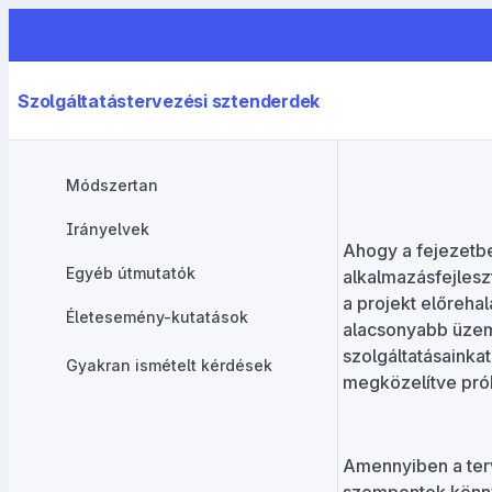
Szolgáltatástervezési sztenderdek
Módszertan
Irányelvek
Ahogy a fejezetbe
Egyéb útmutatók
alkalmazásfejlesz
a projekt előreha
Életesemény-kutatások
alacsonyabb üzeme
szolgáltatásainka
Gyakran ismételt kérdések
megközelítve prób
Amennyiben a terv