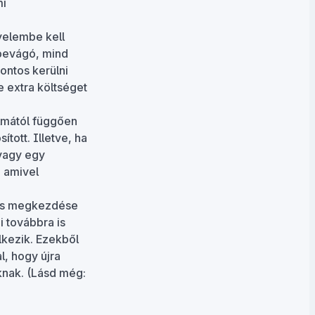
mi
gyelembe kell
tbevágó, mind
ontos kerülni
e extra költséget
almától függően
tott. Illetve, ha
 vagy egy
, amivel
és megkezdése
i továbbra is
lkezik. Ezekből
l, hogy újra
knak. (Lásd még: