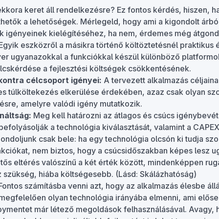
kora keret áll rendelkezésre? Ez fontos kérdés, hiszen, h
íthetők a lehetőségek. Mérlegeld, hogy ami a kigondolt árb
k igényeinek kielégítéséhez, ha nem, érdemes még átgondo
Egyik eszközről a másikra történő költöztetésnél praktikus
er ugyanazokkal a funkciókkal készül különböző platformo
cskérdése a fejlesztési költségek csökkentésének.
ontra célcsoport igényei:
A tervezett alkalmazás céljaina
es túlköltekezés elkerülése érdekében, azaz csak olyan szo
tésre, amelyre valódi igény mutatkozik.
náltság:
Meg kell határozni az átlagos és csúcs igénybevéte
befolyásolják a technológia kiválasztását, valamint a CAPEX
ondoljunk csak bele: ha egy technológia olcsón ki tudja szo
rakciókat, nem biztos, hogy a csúcsidőszakban képes lesz u
ős eltérés valószínű a két érték között, mindenképpen ru
z szükség, hiába költségesebb. (Lásd: Skálázhatóság)
ontos számításba venni azt, hogy az alkalmazás élesbe áll
megfelelően olyan technológia irányába elmenni, ami előseg
oymentet már létező megoldások felhasználásával. Avagy, 