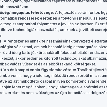
komolyabb, specializáltabb fejlesztést is lehet tervezni, a
bb hosszútávon.
tőség/megújulás lehetősége:
A fejlesztés során fontos fi
nformatikai rendszerek esetében a folytonos megújulás éle
költség szempontból folyamatos a javulás az iparban. Ezért f
illetve technológiák használatát, amiknek a jövőbeli cseréj
n.
s:
A rendszer és annak felhasználásának tervezett élettart
ológiát választani, aminek hasonló ideig a támogatása biztosí
rövid ideig tartó jól körülhatárolt feladatot ellátó rendszer
a készül, akkor érdemes kiforrott technológiákat alkalmazni
hibák valószívűségét és az ebből fakadó költségeket.
ktúra és kompetencia figyelembevétele:
Továbbfejleszt
elembe venni, hogy a jelenleg működő rendszerből mi az, am
lletve az azt működtető csapat milyen kompetenciával rende
a alapján lehet megállapítani, hogy lehetséges-e spórolni azza
endszereket és nem szükséges az újra betanítása a dolgozó