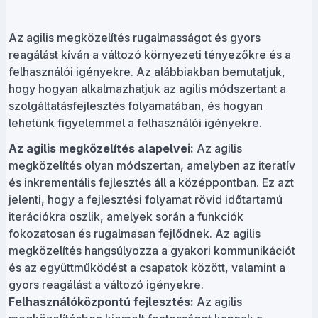
Az agilis megközelítés rugalmasságot és gyors
reagálást kíván a változó környezeti tényezőkre és a
felhasználói igényekre. Az alábbiakban bemutatjuk,
hogy hogyan alkalmazhatjuk az agilis módszertant a
szolgáltatásfejlesztés folyamatában, és hogyan
lehetünk figyelemmel a felhasználói igényekre.
Az agilis megközelítés alapelvei:
Az agilis
megközelítés olyan módszertan, amelyben az iteratív
és inkrementális fejlesztés áll a középpontban. Ez azt
jelenti, hogy a fejlesztési folyamat rövid időtartamú
iterációkra oszlik, amelyek során a funkciók
fokozatosan és rugalmasan fejlődnek. Az agilis
megközelítés hangsúlyozza a gyakori kommunikációt
és az együttműködést a csapatok között, valamint a
gyors reagálást a változó igényekre.
Felhasználóközpontú fejlesztés:
Az agilis