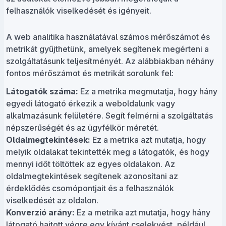
felhasználók viselkedését és igényeit.
A web analitika használatával számos mérőszámot és
metrikát gyűjthetünk, amelyek segítenek megérteni a
szolgáltatásunk teljesítményét. Az alábbiakban néhány
fontos mérőszámot és metrikát sorolunk fel:
Látogatók száma:
Ez a metrika megmutatja, hogy hány
egyedi látogató érkezik a weboldalunk vagy
alkalmazásunk felületére. Segít felmérni a szolgáltatás
népszerűségét és az ügyfélkör méretét.
Oldalmegtekintések:
Ez a metrika azt mutatja, hogy
melyik oldalakat tekintették meg a látogatók, és hogy
mennyi időt töltöttek az egyes oldalakon. Az
oldalmegtekintések segítenek azonosítani az
érdeklődés csomópontjait és a felhasználók
viselkedését az oldalon.
Konverzió arány:
Ez a metrika azt mutatja, hogy hány
látogató hajtott végre egy kívánt cselekvést, például