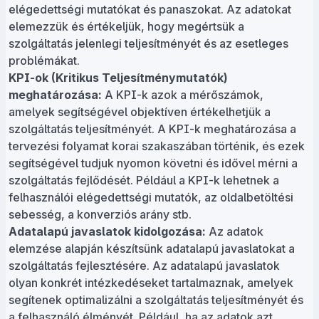
elégedettségi mutatókat és panaszokat. Az adatokat
elemezzük és értékeljük, hogy megértsük a
szolgáltatás jelenlegi teljesítményét és az esetleges
problémákat.
KPI-ok (Kritikus Teljesítménymutatók)
meghatározása:
A KPI-k azok a mérőszámok,
amelyek segítségével objektíven értékelhetjük a
szolgáltatás teljesítményét. A KPI-k meghatározása a
tervezési folyamat korai szakaszában történik, és ezek
segítségével tudjuk nyomon követni és idővel mérni a
szolgáltatás fejlődését. Például a KPI-k lehetnek a
felhasználói elégedettségi mutatók, az oldalbetöltési
sebesség, a konverziós arány stb.
Adatalapú javaslatok kidolgozása:
Az adatok
elemzése alapján készítsünk adatalapú javaslatokat a
szolgáltatás fejlesztésére. Az adatalapú javaslatok
olyan konkrét intézkedéseket tartalmaznak, amelyek
segítenek optimalizálni a szolgáltatás teljesítményét és
a felhasználó élményét. Például, ha az adatok azt