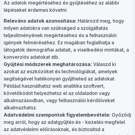
Az adatok megértéséhez és gyűjtéséhez az alábbi
lépéseket érdemes követni:
Releváns adatok azonosítása:
Határozd meg, hogy
milyen adatokra van szükséged a szolgáltatás
teljesítményének megértéséhez és a felhasználói
igények felméréséhez. Ez magában foglalhatja a
látogatók demográfiai adatait, a viselkedési mintákat, a
konverziós adatokat stb.
Gyűjtési módszerek meghatározása:
Válaszd ki
azokat az eszközöket és technológiákat, amelyek
segítségével hatékonyan gyűjtheted az adatokat.
Például használhatsz web analitika szoftvert,
követőkódot helyezhetsz el az oldaladon vagy
alkalmazásodban, vagy felhasználói kérdőíveket
alkalmazhatsz.
Adatvédelmi szempontok figyelembevétele:
Győződj
meg arról, hogy az adatgyűjtés és - kezelés megfelel
az adatvédelmi előírásoknak, és biztosítsd a