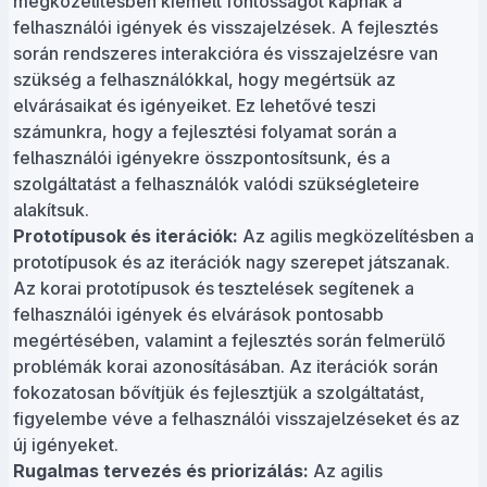
megközelítésben kiemelt fontosságot kapnak a
felhasználói igények és visszajelzések. A fejlesztés
során rendszeres interakcióra és visszajelzésre van
szükség a felhasználókkal, hogy megértsük az
elvárásaikat és igényeiket. Ez lehetővé teszi
számunkra, hogy a fejlesztési folyamat során a
felhasználói igényekre összpontosítsunk, és a
szolgáltatást a felhasználók valódi szükségleteire
alakítsuk.
Prototípusok és iterációk:
Az agilis megközelítésben a
prototípusok és az iterációk nagy szerepet játszanak.
Az korai prototípusok és tesztelések segítenek a
felhasználói igények és elvárások pontosabb
megértésében, valamint a fejlesztés során felmerülő
problémák korai azonosításában. Az iterációk során
fokozatosan bővítjük és fejlesztjük a szolgáltatást,
figyelembe véve a felhasználói visszajelzéseket és az
új igényeket.
Rugalmas tervezés és priorizálás:
Az agilis