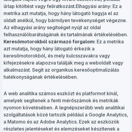
űrlap kitöltést vagy feliratkozást.Elhagyási arány: Ez a
metrika azt mutatja, hogy hány látogató hagyja el az
oldalt anélkül, hogy bármilyen tevékenységet végezne.
Az elhagyási arány segítséget nyújt az oldal
felhasználóbarátságának és tartalmának értékelésében.
Keresőmotorokból származó forgalom:
Ez a metrika
azt mutatja, hogy hány látogató érkezik a
keresőmotorokból, és mely kulcsszavakra vagy
kifejezésekre alapozva találják meg a weboldalt vagy
alkalmazást. Segít az organikus keresőoptimalizálás
hatékonyságának értékelésében.
A web analitika számos eszközt és platformot kínál,
amelyek segítenek a fenti mérőszámok és metrikák
nyomon követésében. A legnépszerűbb web analitikai
szolgáltatások közé tartozik például a Google Analytics,
a Matomo és az Adobe Analytics. Ezek az eszközök
részletes jelentéseket és elemzéseket készítenek a