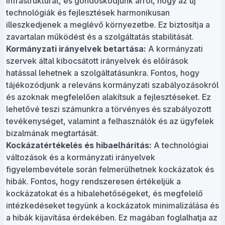
infrastruktúrát, és gondoskodjunk arról, hogy az új
technológiák és fejlesztések harmonikusan
illeszkedjenek a meglévő környezetbe. Ez biztosítja a
zavartalan működést és a szolgáltatás stabilitását.
Kormányzati irányelvek betartása:
A kormányzati
szervek által kibocsátott irányelvek és előírások
hatással lehetnek a szolgáltatásunkra. Fontos, hogy
tájékozódjunk a releváns kormányzati szabályozásokról
és azoknak megfelelően alakítsuk a fejlesztéseket. Ez
lehetővé teszi számunkra a törvényes és szabályozott
tevékenységet, valamint a felhasználók és az ügyfelek
bizalmának megtartását.
Kockázatértékelés és hibaelhárítás:
A technológiai
változások és a kormányzati irányelvek
figyelembevétele során felmerülhetnek kockázatok és
hibák. Fontos, hogy rendszeresen értékeljük a
kockázatokat és a hibalehetőségeket, és megfelelő
intézkedéseket tegyünk a kockázatok minimalizálása és
a hibák kijavítása érdekében. Ez magában foglalhatja az