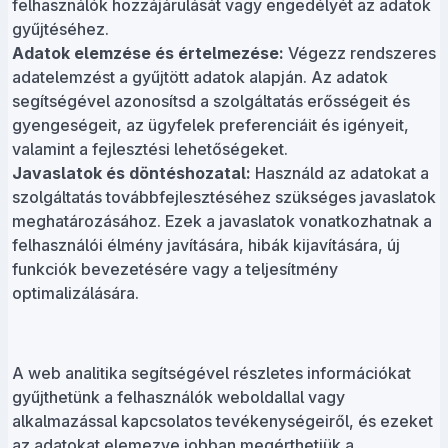
felhasználók hozzájárulását vagy engedélyét az adatok
gyűjtéséhez.
Adatok elemzése és értelmezése:
Végezz rendszeres
adatelemzést a gyűjtött adatok alapján. Az adatok
segítségével azonosítsd a szolgáltatás erősségeit és
gyengeségeit, az ügyfelek preferenciáit és igényeit,
valamint a fejlesztési lehetőségeket.
Javaslatok és döntéshozatal:
Használd az adatokat a
szolgáltatás továbbfejlesztéséhez szükséges javaslatok
meghatározásához. Ezek a javaslatok vonatkozhatnak a
felhasználói élmény javítására, hibák kijavítására, új
funkciók bevezetésére vagy a teljesítmény
optimalizálására.
A web analitika segítségével részletes információkat
gyűjthetünk a felhasználók weboldallal vagy
alkalmazással kapcsolatos tevékenységeiről, és ezeket
az adatokat elemezve jobban megérthetjük a