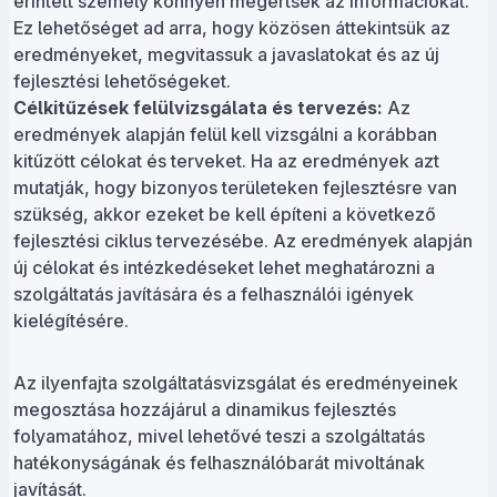
érintett személy könnyen megértsék az információkat.
Ez lehetőséget ad arra, hogy közösen áttekintsük az
eredményeket, megvitassuk a javaslatokat és az új
fejlesztési lehetőségeket.
Célkitűzések felülvizsgálata és tervezés:
Az
eredmények alapján felül kell vizsgálni a korábban
kitűzött célokat és terveket. Ha az eredmények azt
mutatják, hogy bizonyos területeken fejlesztésre van
szükség, akkor ezeket be kell építeni a következő
fejlesztési ciklus tervezésébe. Az eredmények alapján
új célokat és intézkedéseket lehet meghatározni a
szolgáltatás javítására és a felhasználói igények
kielégítésére.
Az ilyenfajta szolgáltatásvizsgálat és eredményeinek
megosztása hozzájárul a dinamikus fejlesztés
folyamatához, mivel lehetővé teszi a szolgáltatás
hatékonyságának és felhasználóbarát mivoltának
javítását.