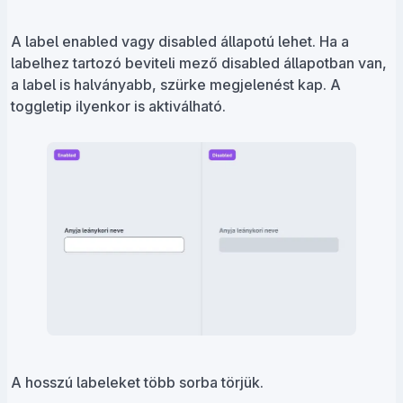
A label enabled vagy disabled állapotú lehet. Ha a
labelhez tartozó beviteli mező disabled állapotban van,
a label is halványabb, szürke megjelenést kap. A
toggletip ilyenkor is aktiválható.
A hosszú labeleket több sorba törjük.