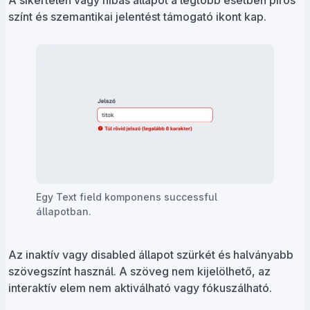
A sikertelen vagy hibás állapot a legtöbb esetben piros
színt és szemantikai jelentést támogató ikont kap.
Egy Text field komponens successful
állapotban.
Az inaktív vagy disabled állapot szürkét és halványabb
szövegszínt használ. A szöveg nem kijelölhető, az
interaktív elem nem aktiválható vagy fókuszálható.