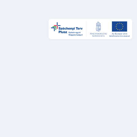
Design és UX
DÁP Design System
Szolgáltatástervezési sztenderdek
UX auditok
Fejlesztés
DÁP Design System komponensek