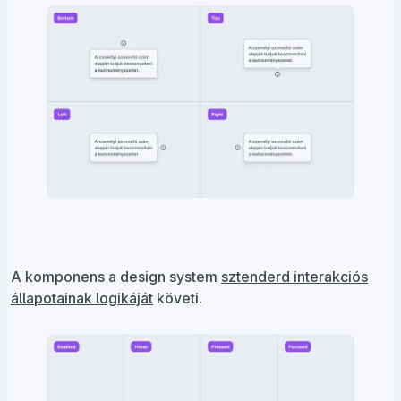
A komponens a design system
sztenderd interakciós
állapotainak logikáját
követi.