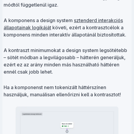
módtól függetlenül igaz.
A komponens a design system
sztenderd interakciós
állapotainak logikáját
követi, ezért a kontrasztcélok a
komponens minden interaktív állapotánál biztosítottak.
A kontraszt minimumokat a design system legsötétebb
– sötét módban a legvilágosabb – hátterén generáljuk,
ezért ez az arány minden más használható háttéren
ennél csak jobb lehet.
Ha a komponenst nem tokenizált háttérszínen
használjuk, manuálisan ellenőrizni kell a kontrasztot!