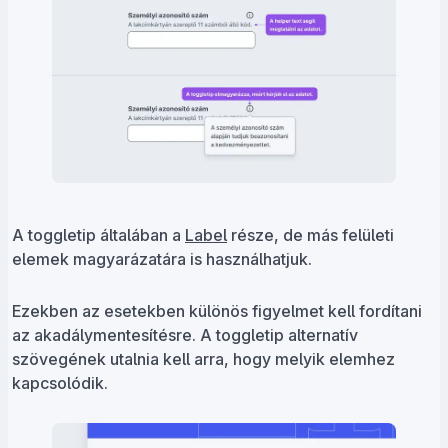
A toggletip általában a
Label
része, de más felületi
elemek magyarázatára is használhatjuk.
Ezekben az esetekben különös figyelmet kell fordítani
az akadálymentesítésre. A toggletip alternatív
szövegének utalnia kell arra, hogy melyik elemhez
kapcsolódik.