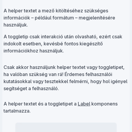
A helper textet a mező kitöltéséhez szükséges
információk – például formátum – megjelenítésére
használjuk.
A toggletip csak interakció után olvasható, ezért csak
indokolt esetben, kevésbé fontos kiegészítő
információkhoz használjuk.
Csak akkor használjunk helper textet vagy toggletipet,
ha valóban szükség van rá! Érdemes felhasználói
kutatásokkal vagy tesztekkel felmérni, hogy hol igényel
segítséget a felhasználó.
A helper textet és a toggletipet a
Label
komponens
tartalmazza.