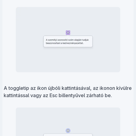
A toggletip az ikon újbóli kattintásával, az ikonon kívülre
kattintással vagy az Esc billentyűvel zárható be.