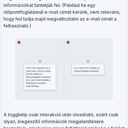
információkat tüntetjük fel. (Például ha egy
időpontfoglalásnál e-mail címet kérünk, nem releváns,
hogy hol tudja majd megváltoztatni az e-mail címét a
felhasználó.)
A toggletip csak interakció után olvasható, ezért csak
olyan, kiegészítő információk megjelenítésére