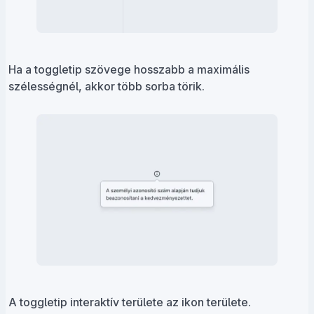
Ha a toggletip szövege hosszabb a maximális
szélességnél, akkor több sorba törik.
A toggletip interaktív területe az ikon területe.