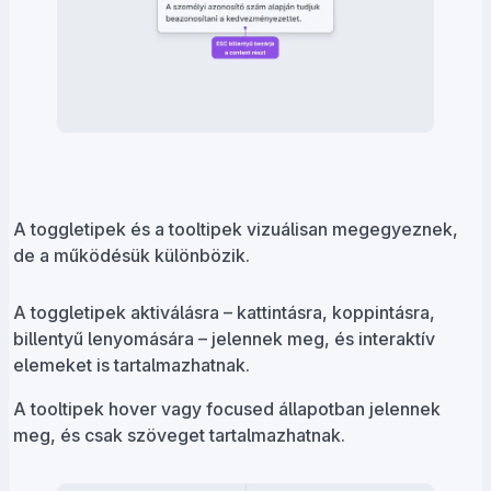
A toggletipek és a tooltipek vizuálisan megegyeznek,
de a működésük különbözik.
A toggletipek aktiválásra – kattintásra, koppintásra,
billentyű lenyomására – jelennek meg, és interaktív
elemeket is tartalmazhatnak.
A tooltipek hover vagy focused állapotban jelennek
meg, és csak szöveget tartalmazhatnak.