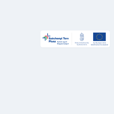
Design és UX
DÁP Design System
Szolgáltatástervezési sztenderdek
UX auditok
Fejlesztés