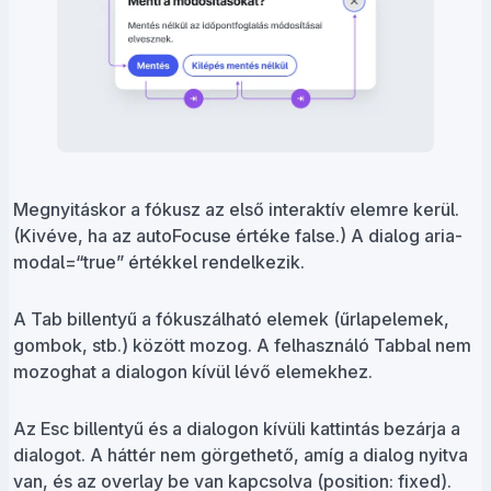
Megnyitáskor a fókusz az első interaktív elemre kerül.
(Kivéve, ha az autoFocuse értéke false.) A dialog aria-
modal=“true” értékkel rendelkezik.
A Tab billentyű a fókuszálható elemek (űrlapelemek,
gombok, stb.) között mozog. A felhasználó Tabbal nem
mozoghat a dialogon kívül lévő elemekhez.
Az Esc billentyű és a dialogon kívüli kattintás bezárja a
dialogot. A háttér nem görgethető, amíg a dialog nyitva
van, és az overlay be van kapcsolva (position: fixed).