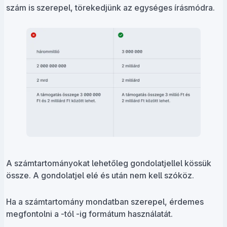
szám is szerepel, törekedjünk az egységes írásmódra.
A számtartományokat lehetőleg gondolatjellel kössük
össze. A gondolatjel elé és után nem kell szóköz.
Ha a számtartomány mondatban szerepel, érdemes
megfontolni a -tól -ig formátum használatát.