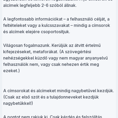
alcímek legfeljebb 2-6 szóból állnak.
A legfontosabb információkat – a felhasználó célját, a
feltételeket vagy a kulcsszavakat – mindig a címsorok
és alcímek elejére csoportosítjuk.
Világosan fogalmazunk. Kerüljük az átvitt értelmű
kifejezéseket, metaforákat. (A szövegértési
nehézségekkel küzdő vagy nem magyar anyanyelvű
felhasználók nem, vagy csak nehezen értik meg
ezeket.)
A címsorokat és alcímeket mindig nagybetűvel kezdjük.
(Csak az első szót és a tulajdonneveket kezdjük
nagybetűkkel!)
A pontot nem rakjuk ki. Csak kérdés és felszólítás