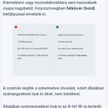
Kiemelésre vagy nyomatékosításra sem használunk
csupa nagybetűt. Folyószövegben
félkövér (bold)
betűtípussal emelünk ki.
A számok segítik a szkennelve olvasást, ezért általában
számjegyekkel írjuk ki őket, nem betűkkel.
Általában számjegyekkel írjuk ki az 0-tól 10-ig terjedő