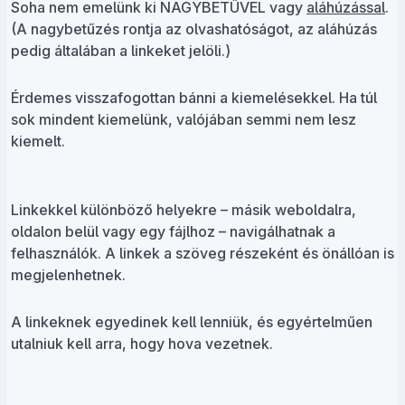
Soha nem emelünk ki NAGYBETŰVEL vagy
aláhúzással
.
(A nagybetűzés rontja az olvashatóságot, az aláhúzás
pedig általában a linkeket jelöli.)
Érdemes visszafogottan bánni a kiemelésekkel. Ha túl
sok mindent kiemelünk, valójában semmi nem lesz
kiemelt.
Linkekkel különböző helyekre – másik weboldalra,
oldalon belül vagy egy fájlhoz – navigálhatnak a
felhasználók. A linkek a szöveg részeként és önállóan is
megjelenhetnek.
A linkeknek egyedinek kell lenniük, és egyértelműen
utalniuk kell arra, hogy hova vezetnek.