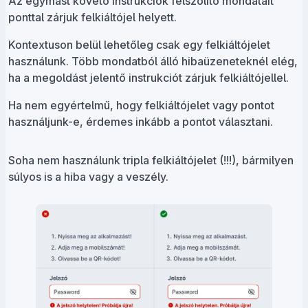
Az egymást követő instrukciók felszólító mondatait
ponttal zárjuk felkiáltójel helyett.
Kontextuson belül lehetőleg csak egy felkiáltójelet
használunk. Több mondatból álló hibaüzeneteknél elég,
ha a megoldást jelentő instrukciót zárjuk felkiáltójellel.
Ha nem egyértelmű, hogy felkiáltójelet vagy pontot
használjunk-e, érdemes inkább a pontot választani.
Soha nem használunk tripla felkiáltójelet (!!!), bármilyen
súlyos is a hiba vagy a veszély.