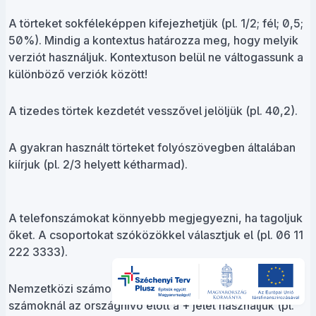
A törteket sokféleképpen kifejezhetjük (pl. 1/2; fél; 0,5;
50%). Mindig a kontextus határozza meg, hogy melyik
verziót használjuk. Kontextuson belül ne váltogassunk a
különböző verziók között!
A tizedes törtek kezdetét vesszővel jelöljük (pl. 40,2).
A gyakran használt törteket folyószövegben általában
kiírjuk (pl. 2/3 helyett kétharmad).
A telefonszámokat könnyebb megjegyezni, ha tagoljuk
őket. A csoportokat szóközökkel választjuk el (pl. 06 11
222 3333).
Nemzetközi számoknál és külföldről hívható hazai
számoknál az országhívó előtt a + jelet használjuk (pl.