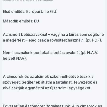
Első említés: Európai Unió (EU)
Második említés: EU
Az ismert betűszavaknál – vagy ha a kiírás sem segítené
a megértést – elég csak a rövidítést használni (pl. PDF).
Nem használunk pontokat a betűszavaknál (pl. N.A.V.
helyett NAV).
A címsorok és az alcímek szkennelhetővé teszik a
szöveget. Segítenek átlátni a tartalmat, felvezetik és
elválasztják egymástól az új tartalmi egységeket.
Egyszerűen és tömören fogalmazunk. A jó címsorok és