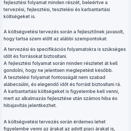
fejlesztési folyamat minden részét, beleértve a
tervezési, fejlesztési, tesztelési és karbantartási
költségeket is.
A költségvetési tervezés során a fejlesztőnek javasolt,
hogy tartsa szem előtt az alábbi szempontokat:
A tervezési és specifikációs folyamatokra is szükséges
időt és forrásokat biztosítani.
A fejlesztési folyamat során minden részletet át kell
gondolni, hogy ne jelentsen meglepetést később.
A tesztelési folyamat fontosságát nem szabad
alábecsülni, és elegendő időt és forrást biztosítani rá.
A karbantartási költségeket is figyelembe kell venni,
mert az alkalmazás fejlesztése után számos hiba és
hibajavítás jelentkezhet.
A költségvetési tervezés során érdemes lehet
figyelembe venni az árakat az adott piaci árakat is,