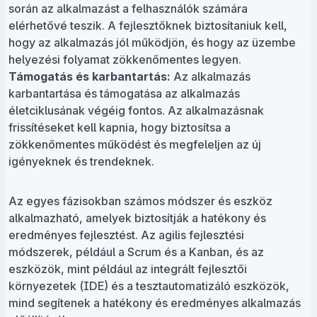
során az alkalmazást a felhasználók számára
elérhetővé teszik. A fejlesztőknek biztosítaniuk kell,
hogy az alkalmazás jól működjön, és hogy az üzembe
helyezési folyamat zökkenőmentes legyen.
Támogatás és karbantartás:
Az alkalmazás
karbantartása és támogatása az alkalmazás
életciklusának végéig fontos. Az alkalmazásnak
frissítéseket kell kapnia, hogy biztosítsa a
zökkenőmentes működést és megfeleljen az új
igényeknek és trendeknek.
Az egyes fázisokban számos módszer és eszköz
alkalmazható, amelyek biztosítják a hatékony és
eredményes fejlesztést. Az agilis fejlesztési
módszerek, például a Scrum és a Kanban, és az
eszközök, mint például az integrált fejlesztői
környezetek (IDE) és a tesztautomatizáló eszközök,
mind segítenek a hatékony és eredményes alkalmazás