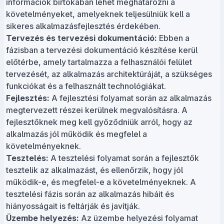
információk birtokában lehet meghatározni a
követelményeket, amelyeknek teljesülniük kell a
sikeres alkalmazásfejlesztés érdekében.
Tervezés és tervezési dokumentáció:
Ebben a
fázisban a tervezési dokumentáció készítése kerül
előtérbe, amely tartalmazza a felhasználói felület
tervezését, az alkalmazás architektúráját, a szükséges
funkciókat és a felhasznált technológiákat.
Fejlesztés:
A fejlesztési folyamat során az alkalmazás
megtervezett részei kerülnek megvalósításra. A
fejlesztőknek meg kell győződniük arról, hogy az
alkalmazás jól működik és megfelel a
követelményeknek.
Tesztelés:
A tesztelési folyamat során a fejlesztők
tesztelik az alkalmazást, és ellenőrzik, hogy jól
működik-e, és megfelel-e a követelményeknek. A
tesztelési fázis során az alkalmazás hibáit és
hiányosságait is feltárják és javítják.
Üzembe helyezés:
Az üzembe helyezési folyamat