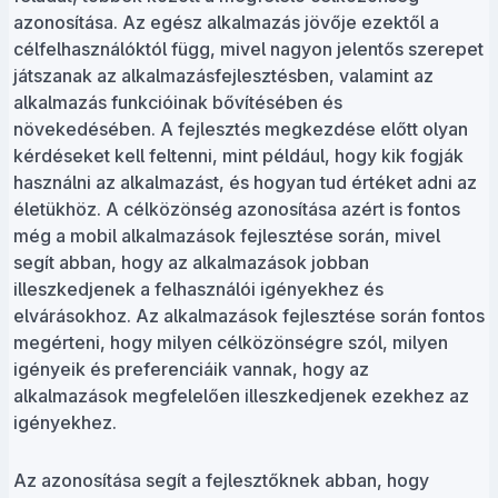
azonosítása. Az egész alkalmazás jövője ezektől a
célfelhasználóktól függ, mivel nagyon jelentős szerepet
játszanak az alkalmazásfejlesztésben, valamint az
alkalmazás funkcióinak bővítésében és
növekedésében. A fejlesztés megkezdése előtt olyan
kérdéseket kell feltenni, mint például, hogy kik fogják
használni az alkalmazást, és hogyan tud értéket adni az
életükhöz. A célközönség azonosítása azért is fontos
még a mobil alkalmazások fejlesztése során, mivel
segít abban, hogy az alkalmazások jobban
illeszkedjenek a felhasználói igényekhez és
elvárásokhoz. Az alkalmazások fejlesztése során fontos
megérteni, hogy milyen célközönségre szól, milyen
igényeik és preferenciáik vannak, hogy az
alkalmazások megfelelően illeszkedjenek ezekhez az
igényekhez.
Az azonosítása segít a fejlesztőknek abban, hogy