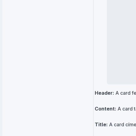
Header:
A card fe
Content:
A card t
Title:
A card címe