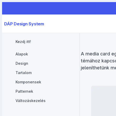
DÁP Design System
Kezdj itt!
A media card e
Alapok
témához kapcsol
Design
jeleníthetünk m
Tartalom
Komponensek
Patternek
Változáskezelés