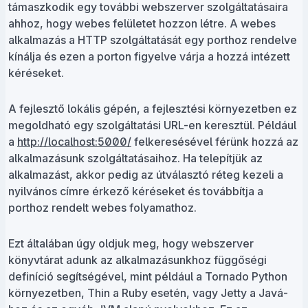
támaszkodik egy további webszerver szolgáltatásaira
ahhoz, hogy webes felületet hozzon létre. A webes
alkalmazás a HTTP szolgáltatását egy porthoz rendelve
kínálja és ezen a porton figyelve várja a hozzá intézett
kéréseket.
A fejlesztő lokális gépén, a fejlesztési környezetben ez
megoldható egy szolgáltatási URL-en keresztül. Például
a
http://localhost:5000/
felkeresésével férünk hozzá az
alkalmazásunk szolgáltatásaihoz. Ha telepítjük az
alkalmazást, akkor pedig az útválasztó réteg kezeli a
nyilvános címre érkező kéréseket és továbbítja a
porthoz rendelt webes folyamathoz.
Ezt általában úgy oldjuk meg, hogy webszerver
könyvtárat adunk az alkalmazásunkhoz függőségi
definíció segítségével, mint például a Tornado Python
környezetben, Thin a Ruby esetén, vagy Jetty a Javá-