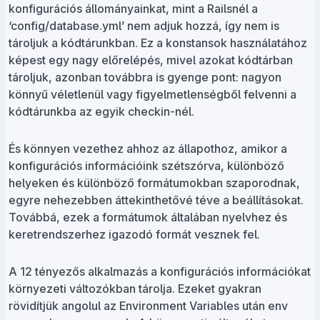
konfigurációs állományainkat, mint a Railsnél a
‘config/database.yml’ nem adjuk hozzá, így nem is
tároljuk a kódtárunkban. Ez a konstansok használatához
képest egy nagy előrelépés, mivel azokat kódtárban
tároljuk, azonban továbbra is gyenge pont: nagyon
könnyű véletlenül vagy figyelmetlenségből felvenni a
kódtárunkba az egyik checkin-nél.
És könnyen vezethez ahhoz az állapothoz, amikor a
konfigurációs információink szétszórva, különböző
helyeken és különböző formátumokban szaporodnak,
egyre nehezebben áttekinthetővé téve a beállításokat.
Továbbá, ezek a formátumok általában nyelvhez és
keretrendszerhez igazodó formát vesznek fel.
A 12 tényezős alkalmazás a konfigurációs információkat
környezeti változókban tárolja. Ezeket gyakran
rövidítjük angolul az Environment Variables után env