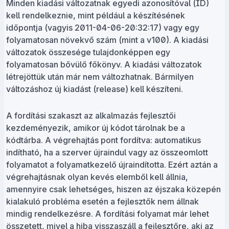
Minden kiadási változatnak egyedi azonosítóval (ID)
kell rendelkeznie, mint például a készítésének
időpontja (vagyis 2011-04-06-20:32:17) vagy egy
folyamatosan növekvő szám (mint a v100). A kiadási
változatok összesége tulajdonképpen egy
folyamatosan bővülő főkönyv. A kiadási változatok
létrejöttük után már nem változhatnak. Bármilyen
változáshoz új kiadást (release) kell készíteni.
A fordítási szakaszt az alkalmazás fejlesztői
kezdeményezik, amikor új kódot tárolnak be a
kódtárba. A végrehajtás pont fordítva: automatikus
indítható, ha a szerver újraindul vagy az összeomlott
folyamatot a folyamatkezelő újraindította. Ezért aztán a
végrehajtásnak olyan kevés elemből kell állnia,
amennyire csak lehetséges, hiszen az éjszaka közepén
kialakuló probléma esetén a fejlesztők nem állnak
mindig rendelkezésre. A fordítási folyamat már lehet
összetett, mivel a hiba visszaszáll a fejlesztőre, aki az