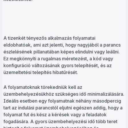
A tizenkét tényezős alkalmazás folyamatai
eldobhatóak, ami azt jelenti, hogy nagyjából a parancs
észlelésének pillanatában képes elindulni vagy leállni.
Ez megkönnyíti a rugalmas méretezést, a kód vagy
konfiguráció változásának gyors telepítését, és az
üzemeltetési telepítés hibatűrését.
A folyamatoknak törekedniük kell az
üzembehelyezésükhöz szükséges idő minimalizálására.
Ideális esetben egy folyamatnak néhány másodpercig
tart az indulási parancstól eljutni egészen addig, hogy a
folyamat fut és kész a kérések vagy a feladatok
fogadására. A gyors üzembehelyezési idő több teret