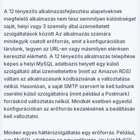
A 12 tényezős alkalmazásfejlesztési alapelveknek
megfelelő alkalmazás nem tesz semmilyen különbséget
saját, helyi vagy 3 személy által üzemeltetett
szolgáltatások között Az alkalmazás számára
mindegyik csatolt erőforrás, amit a konfigurációban
tárolunk, legyen az URL-en vagy másmilyen elérésen
keresztül elérhető. A 12 tényezős alkalmazás telepítése
képes a helyi MySQL adatbázis helyett egy külső
szolgáltató által üzemeltetettre (mint az Amazon RDS)
váltani az alkalmazásunk kódbázisának a változtatása
nélkül. Hasonlóan, a saját SMTP szervert le kell tudnunk
cserélni külső szolgáltatóra (mint például a Postmark)
forráskód változtatás nélkül. Mindkét esetben egyedül
konfigurációban az erőforrás kezelésének a beállításán
kell változtatni.
Minden egyes háttérszolgáltatás egy erőforrás. Például,
egy MySQL adatbázis az egy erőforrás, így két MySQL