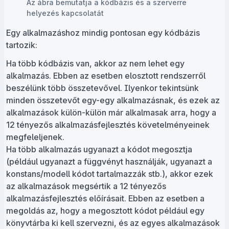
Az ábra bemutatja a kódbázis és a szerverre
helyezés kapcsolatát
Egy alkalmazáshoz mindig pontosan egy kódbázis
tartozik:
Ha több kódbázis van, akkor az nem lehet egy
alkalmazás. Ebben az esetben elosztott rendszerről
beszélünk több összetevővel. Ilyenkor tekintsünk
minden összetevőt egy-egy alkalmazásnak, és ezek az
alkalmazások külön-külön már alkalmasak arra, hogy a
12 tényezős alkalmazásfejlesztés követelményeinek
megfeleljenek.
Ha több alkalmazás ugyanazt a kódot megosztja
(például ugyanazt a függvényt használják, ugyanazt a
konstans/modell kódot tartalmazzák stb.), akkor ezek
az alkalmazások megsértik a 12 tényezős
alkalmazásfejlesztés előírásait. Ebben az esetben a
megoldás az, hogy a megosztott kódot például egy
könyvtárba ki kell szervezni, és az egyes alkalmazások