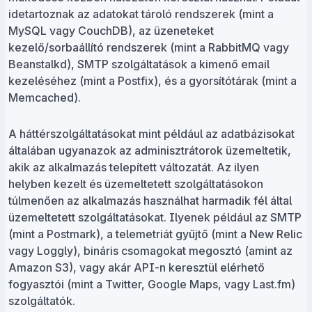
idetartoznak az adatokat tároló rendszerek (mint a
MySQL vagy CouchDB), az üzeneteket
kezelő/sorbaállító rendszerek (mint a RabbitMQ vagy
Beanstalkd), SMTP szolgáltatások a kimenő email
kezeléséhez (mint a Postfix), és a gyorsítótárak (mint a
Memcached).
A háttérszolgáltatásokat mint például az adatbázisokat
általában ugyanazok az adminisztrátorok üzemeltetik,
akik az alkalmazás telepített változatát. Az ilyen
helyben kezelt és üzemeltetett szolgáltatásokon
túlmenően az alkalmazás használhat harmadik fél által
üzemeltetett szolgáltatásokat. Ilyenek például az SMTP
(mint a Postmark), a telemetriát gyűjtő (mint a New Relic
vagy Loggly), bináris csomagokat megosztó (amint az
Amazon S3), vagy akár API-n keresztül elérhető
fogyasztói (mint a Twitter, Google Maps, vagy Last.fm)
szolgáltatók.