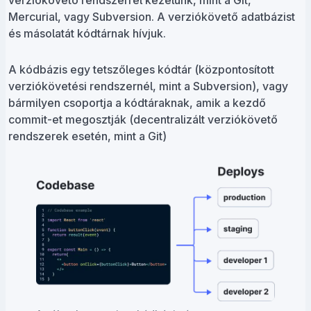
verziókövető rendszerrel kezelünk, mint a Git,
Mercurial, vagy Subversion. A verziókövető adatbázist
és másolatát kódtárnak hívjuk.
A kódbázis egy tetszőleges kódtár (központosított
verziókövetési rendszernél, mint a Subversion), vagy
bármilyen csoportja a kódtáraknak, amik a kezdő
commit-et megosztják (decentralizált verziókövető
rendszerek esetén, mint a Git)