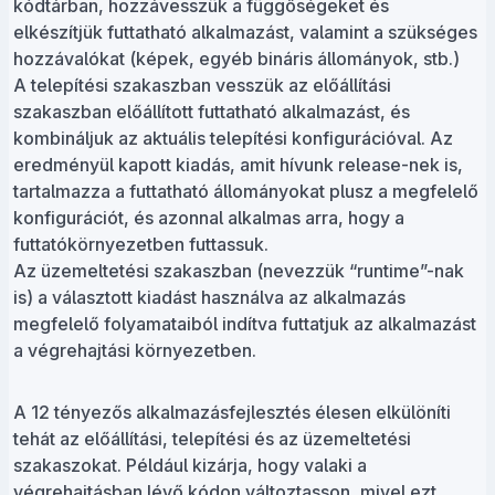
kódtárban, hozzávesszük a függőségeket és
elkészítjük futtatható alkalmazást, valamint a szükséges
hozzávalókat (képek, egyéb bináris állományok, stb.)
A telepítési szakaszban vesszük az előállítási
szakaszban előállított futtatható alkalmazást, és
kombináljuk az aktuális telepítési konfigurációval. Az
eredményül kapott kiadás, amit hívunk release-nek is,
tartalmazza a futtatható állományokat plusz a megfelelő
konfigurációt, és azonnal alkalmas arra, hogy a
futtatókörnyezetben futtassuk.
Az üzemeltetési szakaszban (nevezzük “runtime”-nak
is) a választott kiadást használva az alkalmazás
megfelelő folyamataiból indítva futtatjuk az alkalmazást
a végrehajtási környezetben.
A 12 tényezős alkalmazásfejlesztés élesen elkülöníti
tehát az előállítási, telepítési és az üzemeltetési
szakaszokat. Például kizárja, hogy valaki a
végrehajtásban lévő kódon változtasson, mivel ezt