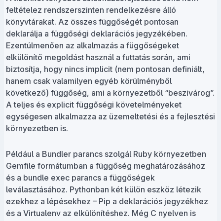
feltételez rendszerszinten rendelkezésre álló
könyvtárakat. Az összes függőségét pontosan
deklarálja a függőségi deklarációs jegyzékében.
Ezentúlmenően az alkalmazás a függőségeket
elkülönítő megoldást használ a futtatás során, ami
biztosítja, hogy nincs implicit (nem pontosan definiált,
hanem csak valamilyen egyéb körülményből
következő) függőség, ami a környezetből “beszivárog”.
A teljes és explicit függőségi követelményeket
egységesen alkalmazza az üzemeltetési és a fejlesztési
környezetben is.
Például a Bundler parancs szolgál Ruby környezetben
Gemfile formátumban a függőség meghatározásához
és a bundle exec parancs a függőségek
leválasztásához. Pythonban két külön eszköz létezik
ezekhez a lépésekhez – Pip a deklarációs jegyzékhez
és a Virtualenv az elkülönítéshez. Még C nyelven is