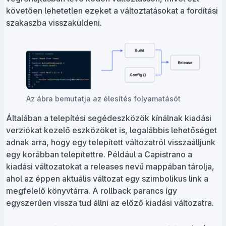
követően lehetetlen ezeket a változtatásokat a fordítási
szakaszba visszaküldeni.
Az ábra bemutatja az élesítés folyamatásót
Általában a telepítési segédeszközök kínálnak kiadási
verziókat kezelő eszközöket is, legalábbis lehetőséget
adnak arra, hogy egy telepített változatról visszaálljunk
egy korábban telepítettre. Például a Capistrano a
kiadási változatokat a releases nevű mappában tárolja,
ahol az éppen aktuális változat egy szimbolikus link a
megfelelő könyvtárra. A rollback parancs így
egyszerűen vissza tud állni az előző kiadási változatra.