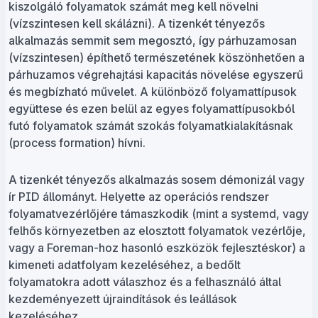
kiszolgáló folyamatok számát meg kell növelni
(vízszintesen kell skálázni). A tizenkét tényezős
alkalmazás semmit sem megosztó, így párhuzamosan
(vízszintesen) építhető természetének köszönhetően a
párhuzamos végrehajtási kapacitás növelése egyszerű
és megbízható művelet. A különböző folyamattípusok
együttese és ezen belül az egyes folyamattípusokból
futó folyamatok számát szokás folyamatkialakításnak
(process formation) hívni.
A tizenkét tényezős alkalmazás sosem démonizál vagy
ír PID állományt. Helyette az operációs rendszer
folyamatvezérlőjére támaszkodik (mint a systemd, vagy
felhős környezetben az elosztott folyamatok vezérlője,
vagy a Foreman-hoz hasonló eszközök fejlesztéskor) a
kimeneti adatfolyam kezeléséhez, a bedőlt
folyamatokra adott válaszhoz és a felhasználó által
kezdeményezett újraindítások és leállások
kezeléséhez.