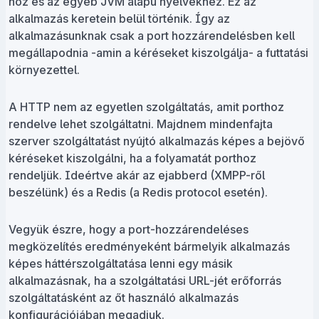
hoz és az egyéb JVM alapú nyelvekhez. Ez az
alkalmazás keretein belül történik. Így az
alkalmazásunknak csak a port hozzárendelésben kell
megállapodnia -amin a kéréseket kiszolgálja- a futtatási
környezettel.
A HTTP nem az egyetlen szolgáltatás, amit porthoz
rendelve lehet szolgáltatni. Majdnem mindenfajta
szerver szolgáltatást nyújtó alkalmazás képes a bejövő
kéréseket kiszolgálni, ha a folyamatát porthoz
rendeljük. Ideértve akár az ejabberd (XMPP-ről
beszélünk) és a Redis (a Redis protocol esetén).
Vegyük észre, hogy a port-hozzárendeléses
megközelítés eredményeként bármelyik alkalmazás
képes háttérszolgáltatása lenni egy másik
alkalmazásnak, ha a szolgáltatási URL-jét erőforrás
szolgáltatásként az őt használó alkalmazás
konfigurációjában megadjuk.