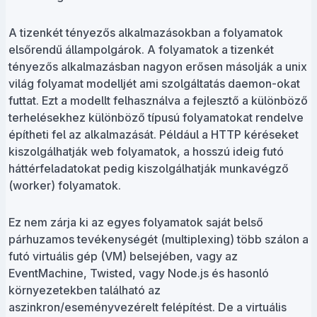
A tizenkét tényezős alkalmazásokban a folyamatok
elsőrendű állampolgárok. A folyamatok a tizenkét
tényezős alkalmazásban nagyon erősen másolják a unix
világ folyamat modelljét ami szolgáltatás daemon-okat
futtat. Ezt a modellt felhasználva a fejlesztő a különböző
terhelésekhez különböző típusú folyamatokat rendelve
építheti fel az alkalmazását. Például a HTTP kéréseket
kiszolgálhatják web folyamatok, a hosszú ideig futó
háttérfeladatokat pedig kiszolgálhatják munkavégző
(worker) folyamatok.
Ez nem zárja ki az egyes folyamatok saját belső
párhuzamos tevékenységét (multiplexing) több szálon a
futó virtuális gép (VM) belsejében, vagy az
EventMachine, Twisted, vagy Node.js és hasonló
környezetekben található az
aszinkron/eseményvezérelt felépítést. De a virtuális