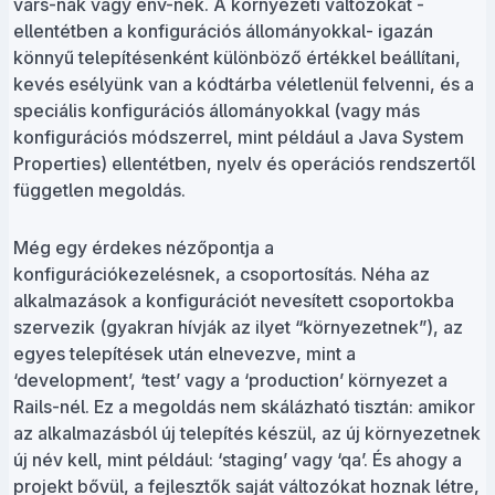
vars-nak vagy env-nek. A környezeti változókat -
ellentétben a konfigurációs állományokkal- igazán
könnyű telepítésenként különböző értékkel beállítani,
kevés esélyünk van a kódtárba véletlenül felvenni, és a
speciális konfigurációs állományokkal (vagy más
konfigurációs módszerrel, mint például a Java System
Properties) ellentétben, nyelv és operációs rendszertől
független megoldás.
Még egy érdekes nézőpontja a
konfigurációkezelésnek, a csoportosítás. Néha az
alkalmazások a konfigurációt nevesített csoportokba
szervezik (gyakran hívják az ilyet “környezetnek”), az
egyes telepítések után elnevezve, mint a
‘development’, ‘test’ vagy a ‘production’ környezet a
Rails-nél. Ez a megoldás nem skálázható tisztán: amikor
az alkalmazásból új telepítés készül, az új környezetnek
új név kell, mint például: ‘staging’ vagy ‘qa’. És ahogy a
projekt bővül, a fejlesztők saját változókat hoznak létre,