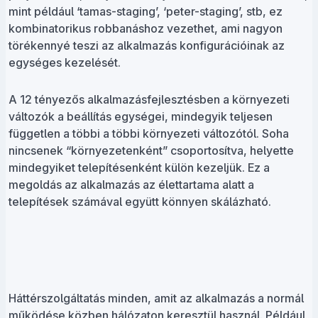
mint például ‘tamas-staging’, ‘peter-staging’, stb, ez
kombinatorikus robbanáshoz vezethet, ami nagyon
törékennyé teszi az alkalmazás konfigurációinak az
egységes kezelését.
A 12 tényezős alkalmazásfejlesztésben a környezeti
változók a beállítás egységei, mindegyik teljesen
független a többi a többi környezeti változótól. Soha
nincsenek “környezetenként” csoportosítva, helyette
mindegyiket telepítésenként külön kezeljük. Ez a
megoldás az alkalmazás az élettartama alatt a
telepítések számával együtt könnyen skálázható.
Háttérszolgáltatás minden, amit az alkalmazás a normál
működése közben hálózaton keresztül használ. Például