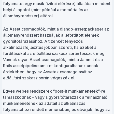
folyamatot egy másik fizikai elérésre) általában mindent
helyi állapotot (mint például a memória és az
állományrendszer) eltöröl.
Az Asset csomagolók, mint a django-assetpackager az
állományrendszert használják a lefordított elemek
gyorsítótárazásához. A tizenkét tényezős
alkalmazásfejlesztés jobban szereti, ha ezeket a
fordításokat az előállítási szakasz során tesszük meg.
Vannak olyan Asset csomagolók, mint a Jammit és a
Rails assetpipeline amiket konfigurálhatunk annak
érdekében, hogy az Assetek csomagolását az
előállítási szakasz során végezzék el.
Egyes webes rendszerek “post-it munkamenetek”-re
támaszkodnak – vagyis gyorsítótárazzák a felhasználó
munkamenetének az adatait az alkalmazás
folyamatához rendelt memóriában, és elvárják, hogy az