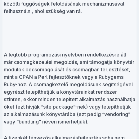
közötti függőségek feloldásának mechanizmusával
felhasználni, ahol szükség van rá.
A legtöbb programozási nyelvben rendelkezésre áll
már csomagkezelési megoldás, ami támogatja könyvtár
modulok becsomagolását és csomagban terjesztését,
mint a CPAN a Perl fejlesztőknek vagy a Rubygems
Ruby-hoz. A csomagkezelő megoldásunk segítségével
egyrészt telepíthetjük a könyvtárainkat rendszer
szinten, ekkor minden telepített alkalmazás használhatja
őket (ezt hívják “site package”-nek) vagy telepíthetjük
az alkalmazásunk könyvtárába (ezt pedig “vendoring”
vagy “bundling” néven ismerhetjük).
A tizenkét tényezős alkalmazásfejlesztés soha nem