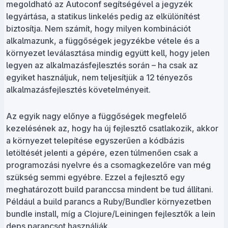
megoldható az Autoconf segítségével a jegyzék
legyártása, a statikus linkelés pedig az elkülönítést
biztosítja. Nem számít, hogy milyen kombinációt
alkalmazunk, a függőségek jegyzékbe vétele és a
környezet leválasztása mindig együtt kell, hogy jelen
legyen az alkalmazásfejlesztés során – ha csak az
egyiket használjuk, nem teljesítjük a 12 tényezős
alkalmazásfejlesztés követelményeit.
Az egyik nagy előnye a függőségek megfelelő
kezelésének az, hogy ha új fejlesztő csatlakozik, akkor
a környezet telepítése egyszerűen a kódbázis
letöltését jelenti a gépére, ezen túlmenően csak a
programozási nyelvre és a csomagkezelőre van még
szükség semmi egyébre. Ezzel a fejlesztő egy
meghatározott build paranccsa mindent be tud állítani.
Például a build parancs a Ruby/Bundler környezetben
bundle install, míg a Clojure/Leiningen fejlesztők a lein
deps parancsot használják.