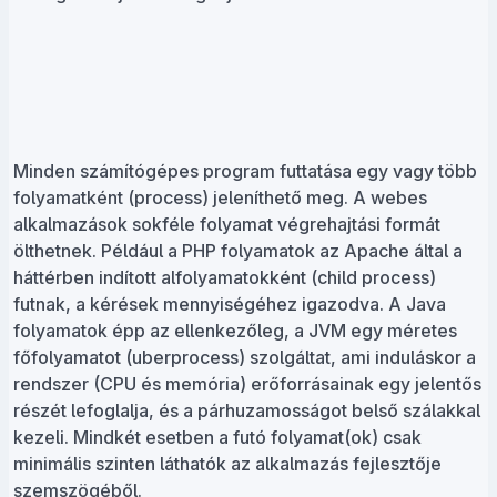
Minden számítógépes program futtatása egy vagy több
folyamatként (process) jeleníthető meg. A webes
alkalmazások sokféle folyamat végrehajtási formát
ölthetnek. Például a PHP folyamatok az Apache által a
háttérben indított alfolyamatokként (child process)
futnak, a kérések mennyiségéhez igazodva. A Java
folyamatok épp az ellenkezőleg, a JVM egy méretes
főfolyamatot (uberprocess) szolgáltat, ami induláskor a
rendszer (CPU és memória) erőforrásainak egy jelentős
részét lefoglalja, és a párhuzamosságot belső szálakkal
kezeli. Mindkét esetben a futó folyamat(ok) csak
minimális szinten láthatók az alkalmazás fejlesztője
szemszögéből.