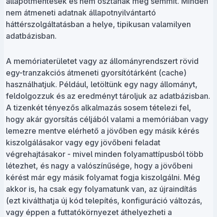
állapotmentesek és nem osztanak meg semmit. Minden
nem átmeneti adatnak állapotnyilvántartó
háttérszolgáltatásban a helye, tipikusan valamilyen
adatbázisban.
A memóriaterületet vagy az állományrendszert rövid
egy-tranzakciós átmeneti gyorsítótárként (cache)
használhatjuk. Például, letöltünk egy nagy állományt,
feldolgozzuk és az eredményt tároljuk az adatbázisban.
A tizenkét tényezős alkalmazás sosem tételezi fel,
hogy akár gyorsítás céljából valami a memóriában vagy
lemezre mentve elérhető a jövőben egy másik kérés
kiszolgálásakor vagy egy jövőbeni feladat
végrehajtásakor - mivel minden folyamattípusból több
létezhet, és nagy a valószínűsége, hogy a jövőbeni
kérést már egy másik folyamat fogja kiszolgálni. Még
akkor is, ha csak egy folyamatunk van, az újraindítás
(ezt kiválthatja új kód telepítés, konfiguráció változás,
vagy éppen a futtatókörnyezet áthelyezheti a