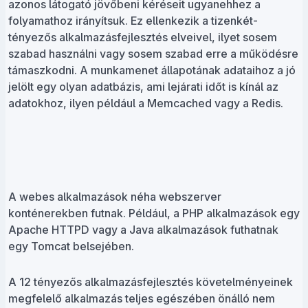
azonos látogató jövőbeni kéréseit ugyanehhez a
folyamathoz irányítsuk. Ez ellenkezik a tizenkét-
tényezős alkalmazásfejlesztés elveivel, ilyet sosem
szabad használni vagy sosem szabad erre a működésre
támaszkodni. A munkamenet állapotának adataihoz a jó
jelölt egy olyan adatbázis, ami lejárati időt is kínál az
adatokhoz, ilyen például a Memcached vagy a Redis.
A webes alkalmazások néha webszerver
konténerekben futnak. Például, a PHP alkalmazások egy
Apache HTTPD vagy a Java alkalmazások futhatnak
egy Tomcat belsejében.
A 12 tényezős alkalmazásfejlesztés követelményeinek
megfelelő alkalmazás teljes egészében önálló nem