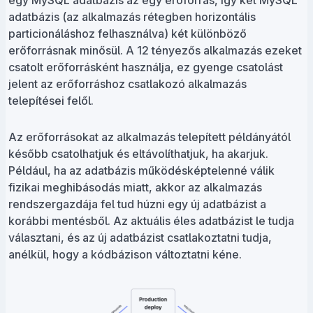
adatbázis (az alkalmazás rétegben horizontális
particionáláshoz felhasználva) két különböző
erőforrásnak minősül. A 12 tényezős alkalmazás ezeket
csatolt erőforrásként használja, ez gyenge csatolást
jelent az erőforráshoz csatlakozó alkalmazás
telepítései felől.
Az erőforrásokat az alkalmazás telepített példányától
később csatolhatjuk és eltávolíthatjuk, ha akarjuk.
Például, ha az adatbázis működésképtelenné válik
fizikai meghibásodás miatt, akkor az alkalmazás
rendszergazdája fel tud húzni egy új adatbázist a
korábbi mentésből. Az aktuális éles adatbázist le tudja
választani, és az új adatbázist csatlakoztatni tudja,
anélkül, hogy a kódbázison változtatni kéne.