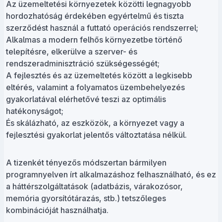
Az üzemeltetési környezetek közötti legnagyobb
hordozhatóság érdekében egyértelmű és tiszta
szerződést használ a futtató operációs rendszerrel;
Alkalmas a modern felhős környezetbe történő
telepítésre, elkerülve a szerver- és
rendszeradminisztráció szükségességét;
A fejlesztés és az üzemeltetés között a legkisebb
eltérés, valamint a folyamatos üzembehelyezés
gyakorlatával elérhetővé teszi az optimális
hatékonyságot;
És skálázható, az eszközök, a környezet vagy a
fejlesztési gyakorlat jelentős változtatása nélkül.
A tizenkét tényezős módszertan bármilyen
programnyelven írt alkalmazáshoz felhasználható, és ez
a háttérszolgáltatások (adatbázis, várakozósor,
memória gyorsítótárazás, stb.) tetszőleges
kombinációját használhatja.