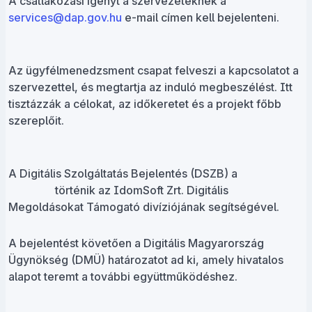
A csatlakozási igényt a szervezeteknek a
services@dap.gov.hu
e-mail címen kell bejelenteni.
Az ügyfélmenedzsment csapat felveszi a kapcsolatot a
szervezettel, és megtartja az induló megbeszélést. Itt
tisztázzák a célokat, az időkeretet és a projekt főbb
szereplőit.
A Digitális Szolgáltatás Bejelentés (DSZB) a
történik az IdomSoft Zrt. Digitális
Megoldásokat Támogató divíziójának segítségével.
A bejelentést követően a Digitális Magyarország
Ügynökség (DMÜ) határozatot ad ki, amely hivatalos
alapot teremt a további együttműködéshez.