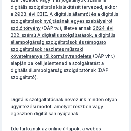
szervezetek vagy más jogalanyok számára
digitális szolgáltatás kialakítását tervezed, akkor
a
2023. évi CIII. A digitális államról és a digitális
szolgáltatások nyújtásának egyes szabályairól
szóló törvény
(DÁP tv.), illetve annak
2024. évi
322. számú A digitális szolgáltatások, a digitális
állampolgárság szolgáltatások és támogató
szolgáltatások részletes műszaki
követelményeiről kormányrendelete
(DÁP vhr.)
alapján be kell jelentened a szolgáltatást a
digitális állampolgárság szolgáltatónak (DÁP
szolgáltató).
Digitális szolgáltatásnak nevezünk minden olyan
ügyintézési módot, amelyet részben vagy
egészben digitálisan nyújtanak.
Ide tartoznak az online űrlapok, a webes