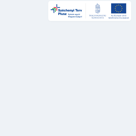
Design és UX
DÁP Design System
Szolgáltatástervezési sztenderdek
UX auditok
Fejlesztés
DÁP Design System komponensek
Platformok és rendszerek
DÁP Keretszolgáltatások