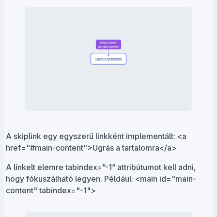
A skiplink egy egyszerű linkként implementált: <a
href="#main-content">Ugrás a tartalomra</a>
A linkelt elemre tabindex=”-1” attribútumot kell adni,
hogy fókuszálható legyen. Például: <main id="main-
content" tabindex="-1">