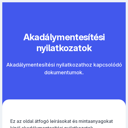
Akadálymentesítési
nyilatkozatok
Akadálymentesítési nyilatkozathoz kapcsolódó
dokumentumok.
Ez az oldal átfogó leírásokat és mintaanyagokat